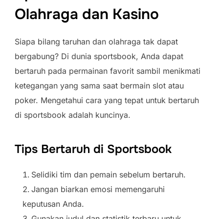
Olahraga dan Kasino
Siapa bilang taruhan dan olahraga tak dapat
bergabung? Di dunia sportsbook, Anda dapat
bertaruh pada permainan favorit sambil menikmati
ketegangan yang sama saat bermain slot atau
poker. Mengetahui cara yang tepat untuk bertaruh
di sportsbook adalah kuncinya.
Tips Bertaruh di Sportsbook
Selidiki tim dan pemain sebelum bertaruh.
Jangan biarkan emosi memengaruhi
keputusan Anda.
Gunakan judul dan statistik terbaru untuk