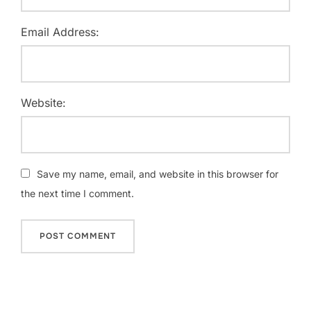
Email Address:
Website:
Save my name, email, and website in this browser for
the next time I comment.