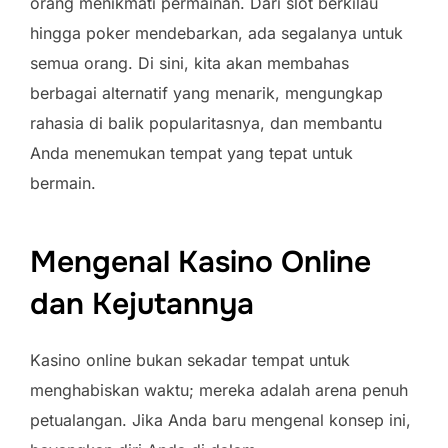
orang menikmati permainan. Dari slot berkilau
hingga poker mendebarkan, ada segalanya untuk
semua orang. Di sini, kita akan membahas
berbagai alternatif yang menarik, mengungkap
rahasia di balik popularitasnya, dan membantu
Anda menemukan tempat yang tepat untuk
bermain.
Mengenal Kasino Online
dan Kejutannya
Kasino online bukan sekadar tempat untuk
menghabiskan waktu; mereka adalah arena penuh
petualangan. Jika Anda baru mengenal konsep ini,