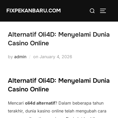
Skip
Search
FIXPEKANBARU.COM
to
TOGGLE
for:
content
Alternatif Oli4D: Menyelami Dunia
Casino Online
Posted
by
admin
on
January 4, 2026
on
Alternatif Oli4D: Menyelami Dunia
Casino Online
Mencari
oli4d alternatif
? Dalam beberapa tahun
terakhir, dunia kasino online telah mengubah cara