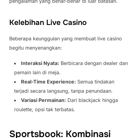
pengalaman yang benar-benar di luar batasan.
Kelebihan Live Casino
Beberapa keunggulan yang membuat live casino
begitu menyenangkan:
Interaksi Nyata:
Berbicara dengan dealer dan
pemain lain di meja.
Real-Time Experience:
Semua tindakan
terjadi secara langsung, tanpa penundaan.
Variasi Permainan:
Dari blackjack hingga
roulette, opsi tak terbatas.
Sportsbook: Kombinasi