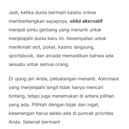
Jadi, ketika dunia bermain kasino online
membentangkan sayapnya,
oli4d alternatif
menjadi pintu gerbang yang menarik untuk
menjelajahi dunia baru ini. Kesempatan untuk
menikmati slot, poker, kasino langsung,
sportsbook, dan arcade memastikan bahwa ada
sesuatu untuk semua orang.
Di ujung jari Anda, petualangan menanti. Astronaut
yang menjelajahi langit tidak hanya mencari
bintang, tetapi juga menemukan di antara pilihan
yang ada. Pilihlah dengan bijak dan ingat,
kesenangan harus selalu ada di puncak prioritas
Anda. Selamat bermain!