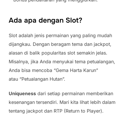
Ada apa dengan Slot?
Slot adalah jenis permainan yang paling mudah
dijangkau. Dengan beragam tema dan jackpot,
alasan di balik popularitas slot semakin jelas.
Misalnya, jika Anda menyukai tema petualangan,
Anda bisa mencoba “Gema Harta Karun”
atau “Petualangan Hutan”.
Uniqueness
dari setiap permainan memberikan
kesenangan tersendiri. Mari kita lihat lebih dalam
tentang jackpot dan RTP (Return to Player).