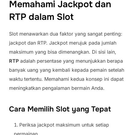
Memahami Jackpot dan
RTP dalam Slot
Slot menawarkan dua faktor yang sangat penting:
jackpot dan RTP. Jackpot merujuk pada jumlah
maksimum yang bisa dimenangkan. Di sisi lain,
RTP
adalah persentase yang menunjukkan berapa
banyak uang yang kembali kepada pemain setelah
waktu tertentu. Memahami kedua konsep ini dapat
meningkatkan pengalaman bermain Anda.
Cara Memilih Slot yang Tepat
Periksa jackpot maksimum untuk setiap
permainan.