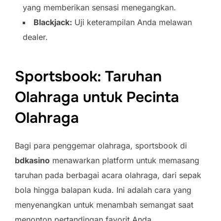
yang memberikan sensasi menegangkan.
Blackjack:
Uji keterampilan Anda melawan
dealer.
Sportsbook: Taruhan
Olahraga untuk Pecinta
Olahraga
Bagi para penggemar olahraga, sportsbook di
bdkasino
menawarkan platform untuk memasang
taruhan pada berbagai acara olahraga, dari sepak
bola hingga balapan kuda. Ini adalah cara yang
menyenangkan untuk menambah semangat saat
menonton pertandingan favorit Anda.