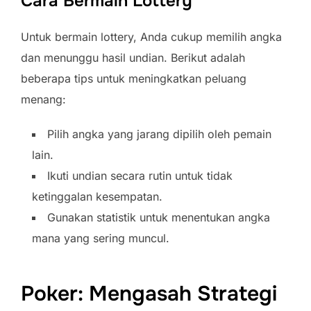
Cara Bermain Lottery
Untuk bermain lottery, Anda cukup memilih angka
dan menunggu hasil undian. Berikut adalah
beberapa tips untuk meningkatkan peluang
menang:
Pilih angka yang jarang dipilih oleh pemain
lain.
Ikuti undian secara rutin untuk tidak
ketinggalan kesempatan.
Gunakan statistik untuk menentukan angka
mana yang sering muncul.
Poker: Mengasah Strategi