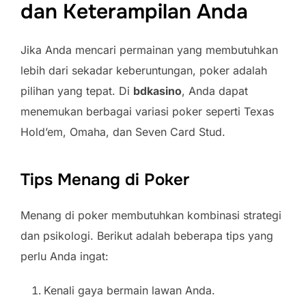
dan Keterampilan Anda
Jika Anda mencari permainan yang membutuhkan
lebih dari sekadar keberuntungan, poker adalah
pilihan yang tepat. Di
bdkasino
, Anda dapat
menemukan berbagai variasi poker seperti Texas
Hold’em, Omaha, dan Seven Card Stud.
Tips Menang di Poker
Menang di poker membutuhkan kombinasi strategi
dan psikologi. Berikut adalah beberapa tips yang
perlu Anda ingat:
Kenali gaya bermain lawan Anda.