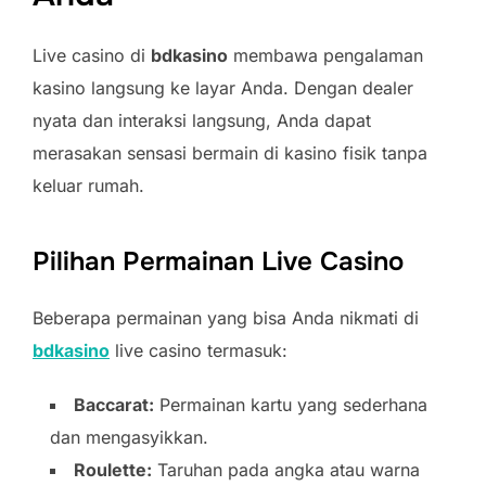
Live casino di
bdkasino
membawa pengalaman
kasino langsung ke layar Anda. Dengan dealer
nyata dan interaksi langsung, Anda dapat
merasakan sensasi bermain di kasino fisik tanpa
keluar rumah.
Pilihan Permainan Live Casino
Beberapa permainan yang bisa Anda nikmati di
bdkasino
live casino termasuk:
Baccarat:
Permainan kartu yang sederhana
dan mengasyikkan.
Roulette:
Taruhan pada angka atau warna