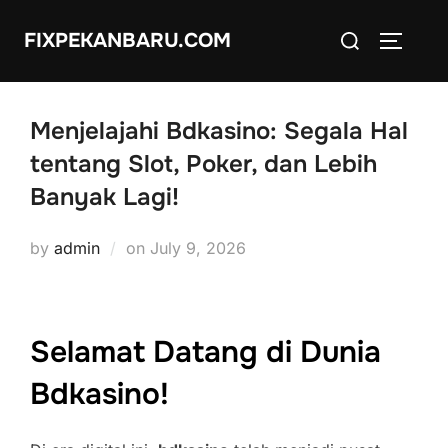
Skip
Search
FIXPEKANBARU.COM
to
TOGGLE
for:
content
Menjelajahi Bdkasino: Segala Hal
tentang Slot, Poker, dan Lebih
Banyak Lagi!
Posted
by
admin
on
July 9, 2026
on
Selamat Datang di Dunia
Bdkasino!