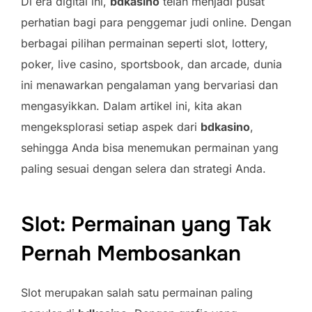
Di era digital ini,
bdkasino
telah menjadi pusat
perhatian bagi para penggemar judi online. Dengan
berbagai pilihan permainan seperti slot, lottery,
poker, live casino, sportsbook, dan arcade, dunia
ini menawarkan pengalaman yang bervariasi dan
mengasyikkan. Dalam artikel ini, kita akan
mengeksplorasi setiap aspek dari
bdkasino
,
sehingga Anda bisa menemukan permainan yang
paling sesuai dengan selera dan strategi Anda.
Slot: Permainan yang Tak
Pernah Membosankan
Slot merupakan salah satu permainan paling