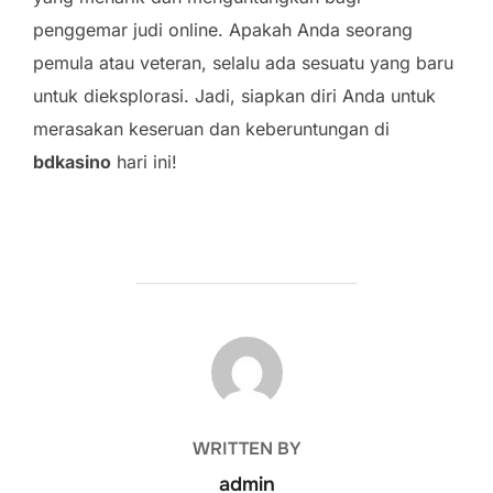
penggemar judi online. Apakah Anda seorang
pemula atau veteran, selalu ada sesuatu yang baru
untuk dieksplorasi. Jadi, siapkan diri Anda untuk
merasakan keseruan dan keberuntungan di
bdkasino
hari ini!
POST AUTHOR
WRITTEN BY
admin