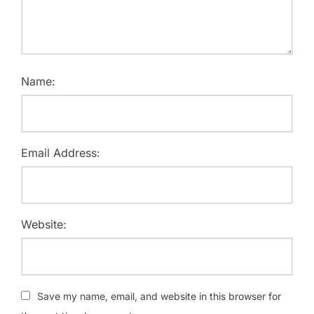
Name:
Email Address:
Website:
Save my name, email, and website in this browser for