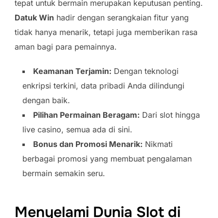
tepat untuk bermain merupakan keputusan penting.
Datuk Win
hadir dengan serangkaian fitur yang
tidak hanya menarik, tetapi juga memberikan rasa
aman bagi para pemainnya.
Keamanan Terjamin:
Dengan teknologi
enkripsi terkini, data pribadi Anda dilindungi
dengan baik.
Pilihan Permainan Beragam:
Dari slot hingga
live casino, semua ada di sini.
Bonus dan Promosi Menarik:
Nikmati
berbagai promosi yang membuat pengalaman
bermain semakin seru.
Menyelami Dunia Slot di