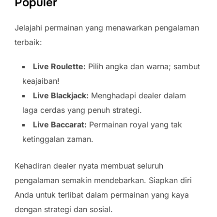
Populer
Jelajahi permainan yang menawarkan pengalaman
terbaik:
Live Roulette:
Pilih angka dan warna; sambut
keajaiban!
Live Blackjack:
Menghadapi dealer dalam
laga cerdas yang penuh strategi.
Live Baccarat:
Permainan royal yang tak
ketinggalan zaman.
Kehadiran dealer nyata membuat seluruh
pengalaman semakin mendebarkan. Siapkan diri
Anda untuk terlibat dalam permainan yang kaya
dengan strategi dan sosial.