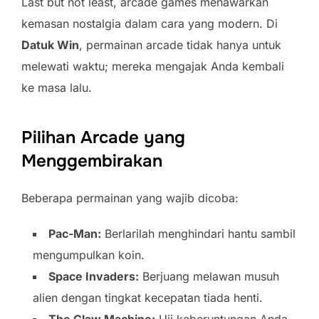
Last but not least, arcade games menawarkan
kemasan nostalgia dalam cara yang modern. Di
Datuk Win
, permainan arcade tidak hanya untuk
melewati waktu; mereka mengajak Anda kembali
ke masa lalu.
Pilihan Arcade yang
Menggembirakan
Beberapa permainan yang wajib dicoba:
Pac-Man:
Berlarilah menghindari hantu sambil
mengumpulkan koin.
Space Invaders:
Berjuang melawan musuh
alien dengan tingkat kecepatan tiada henti.