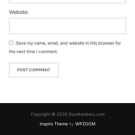
Website:
Save my name, email, and website in this browser for
the next time I comment.
Copyright © 2026 fixpekanbaru.com
Inspiro Theme
by
WPZOOM