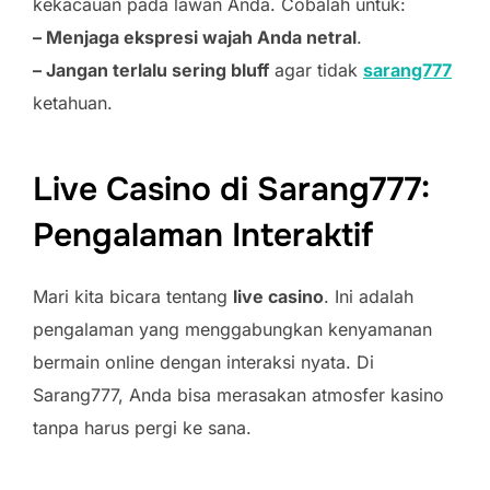
kekacauan pada lawan Anda. Cobalah untuk:
– Menjaga ekspresi wajah Anda netral
.
– Jangan terlalu sering bluff
agar tidak
sarang777
ketahuan.
Live Casino di Sarang777:
Pengalaman Interaktif
Mari kita bicara tentang
live casino
. Ini adalah
pengalaman yang menggabungkan kenyamanan
bermain online dengan interaksi nyata. Di
Sarang777, Anda bisa merasakan atmosfer kasino
tanpa harus pergi ke sana.