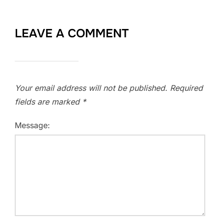
LEAVE A COMMENT
Your email address will not be published.
Required
fields are marked
*
Message: