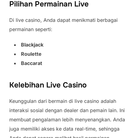
Pilihan Permainan Live
Di live casino, Anda dapat menikmati berbagai
permainan seperti:
Blackjack
Roulette
Baccarat
Kelebihan Live Casino
Keunggulan dari bermain di live casino adalah
interaksi sosial dengan dealer dan pemain lain. Ini
membuat pengalaman lebih menyenangkan. Anda
juga memiliki akses ke data real-time, sehingga