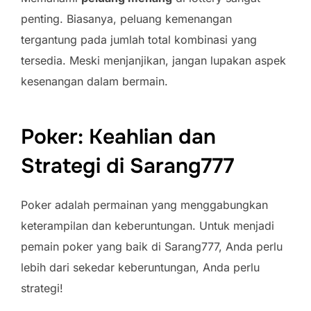
penting. Biasanya, peluang kemenangan
tergantung pada jumlah total kombinasi yang
tersedia. Meski menjanjikan, jangan lupakan aspek
kesenangan dalam bermain.
Poker: Keahlian dan
Strategi di Sarang777
Poker adalah permainan yang menggabungkan
keterampilan dan keberuntungan. Untuk menjadi
pemain poker yang baik di Sarang777, Anda perlu
lebih dari sekedar keberuntungan, Anda perlu
strategi!