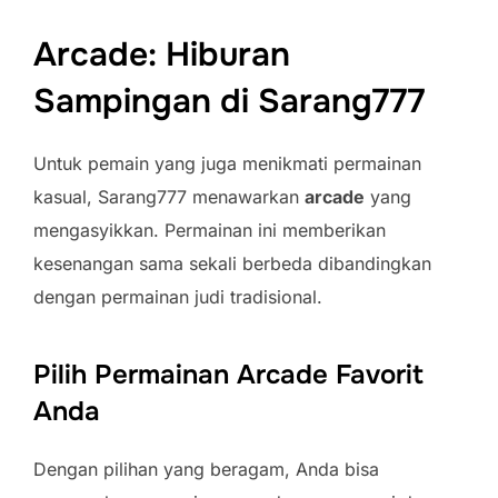
Arcade: Hiburan
Sampingan di Sarang777
Untuk pemain yang juga menikmati permainan
kasual, Sarang777 menawarkan
arcade
yang
mengasyikkan. Permainan ini memberikan
kesenangan sama sekali berbeda dibandingkan
dengan permainan judi tradisional.
Pilih Permainan Arcade Favorit
Anda
Dengan pilihan yang beragam, Anda bisa