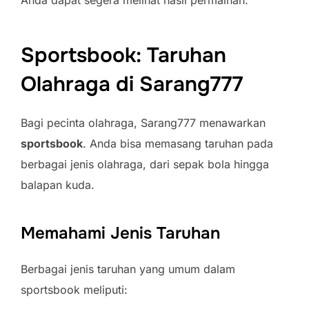
Anda dapat segera melihat hasil permainan.
Sportsbook: Taruhan
Olahraga di Sarang777
Bagi pecinta olahraga, Sarang777 menawarkan
sportsbook
. Anda bisa memasang taruhan pada
berbagai jenis olahraga, dari sepak bola hingga
balapan kuda.
Memahami Jenis Taruhan
Berbagai jenis taruhan yang umum dalam
sportsbook meliputi: