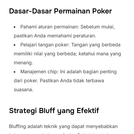
Dasar-Dasar Permainan Poker
Pahami aturan permainan: Sebelum mulai,
pastikan Anda memahami peraturan.
Pelajari tangan poker: Tangan yang berbeda
memiliki nilai yang berbeda; ketahui mana yang
menang.
Manajemen chip: Ini adalah bagian penting
dari poker. Pastikan Anda tidak terbawa
suasana.
Strategi Bluff yang Efektif
Bluffing adalah teknik yang dapat menyebabkan