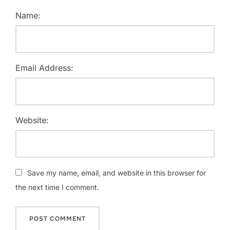
Name:
Email Address:
Website:
Save my name, email, and website in this browser for
the next time I comment.