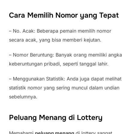
Cara Memilih Nomor yang Tepat
– No. Acak: Beberapa pemain memilih nomor
secara acak, yang bisa memberi kejutan.
– Nomor Beruntung: Banyak orang memiliki angka
keberuntungan pribadi, seperti tanggal lahir.
– Menggunakan Statistik: Anda juga dapat melihat
statistik nomor yang sering muncul dalam undian
sebelumnya.
Peluang Menang di Lottery
Memahami
peluang menang
di lottery sangat