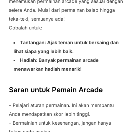
menemukan permainan arcade yang sesuai dengan
selera Anda. Mulai dari permainan balap hingga
teka-teki, semuanya ada!
Cobalah untuk:
Tantangan: Ajak teman untuk bersaing dan
lihat siapa yang lebih baik.
Hadiah: Banyak permainan arcade
menawarkan hadiah menarik!
Saran untuk Pemain Arcade
– Pelajari aturan permainan. Ini akan membantu
Anda mendapatkan skor lebih tinggi.
– Bermainlah untuk kesenangan, jangan hanya
fokus pada hadiah.