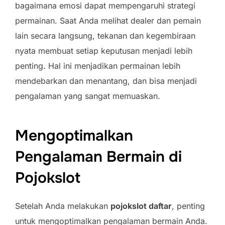
bagaimana emosi dapat mempengaruhi strategi
permainan. Saat Anda melihat dealer dan pemain
lain secara langsung, tekanan dan kegembiraan
nyata membuat setiap keputusan menjadi lebih
penting. Hal ini menjadikan permainan lebih
mendebarkan dan menantang, dan bisa menjadi
pengalaman yang sangat memuaskan.
Mengoptimalkan
Pengalaman Bermain di
Pojokslot
Setelah Anda melakukan
pojokslot daftar
, penting
untuk mengoptimalkan pengalaman bermain Anda.