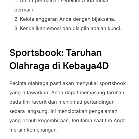
Amati permainan sebelum Anda mulai
bermain.
Kelola anggaran Anda dengan bijaksana.
Kendalikan emosi dan disiplin adalah kunci.
Sportsbook: Taruhan
Olahraga di Kebaya4D
Pecinta olahraga pasti akan menyukai sportsbook
yang ditawarkan. Anda dapat memasang taruhan
pada tim favorit dan menikmati pertandingan
secara langsung. Ini menciptakan pengalaman
yang penuh kegembiraan, terutama saat tim Anda
meraih kemenangan.