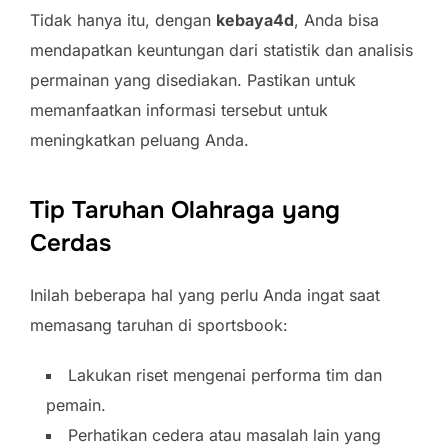
Tidak hanya itu, dengan
kebaya4d
, Anda bisa
mendapatkan keuntungan dari statistik dan analisis
permainan yang disediakan. Pastikan untuk
memanfaatkan informasi tersebut untuk
meningkatkan peluang Anda.
Tip Taruhan Olahraga yang
Cerdas
Inilah beberapa hal yang perlu Anda ingat saat
memasang taruhan di sportsbook:
Lakukan riset mengenai performa tim dan
pemain.
Perhatikan cedera atau masalah lain yang