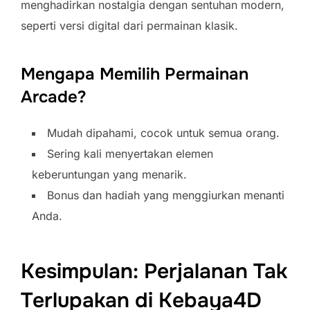
menghadirkan nostalgia dengan sentuhan modern,
seperti versi digital dari permainan klasik.
Mengapa Memilih Permainan
Arcade?
Mudah dipahami, cocok untuk semua orang.
Sering kali menyertakan elemen
keberuntungan yang menarik.
Bonus dan hadiah yang menggiurkan menanti
Anda.
Kesimpulan: Perjalanan Tak
Terlupakan di Kebaya4D