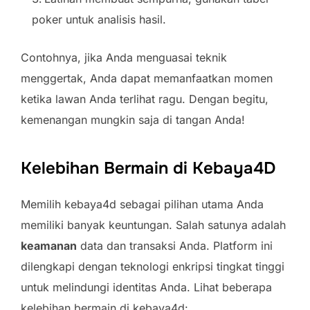
poker untuk analisis hasil.
Contohnya, jika Anda menguasai teknik
menggertak, Anda dapat memanfaatkan momen
ketika lawan Anda terlihat ragu. Dengan begitu,
kemenangan mungkin saja di tangan Anda!
Kelebihan Bermain di Kebaya4D
Memilih kebaya4d sebagai pilihan utama Anda
memiliki banyak keuntungan. Salah satunya adalah
keamanan
data dan transaksi Anda. Platform ini
dilengkapi dengan teknologi enkripsi tingkat tinggi
untuk melindungi identitas Anda. Lihat beberapa
kelebihan bermain di kebaya4d: