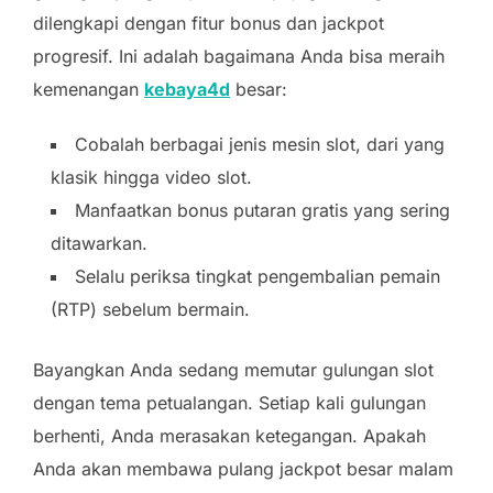
dilengkapi dengan fitur bonus dan jackpot
progresif. Ini adalah bagaimana Anda bisa meraih
kemenangan
kebaya4d
besar:
Cobalah berbagai jenis mesin slot, dari yang
klasik hingga video slot.
Manfaatkan bonus putaran gratis yang sering
ditawarkan.
Selalu periksa tingkat pengembalian pemain
(RTP) sebelum bermain.
Bayangkan Anda sedang memutar gulungan slot
dengan tema petualangan. Setiap kali gulungan
berhenti, Anda merasakan ketegangan. Apakah
Anda akan membawa pulang jackpot besar malam