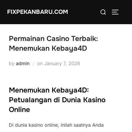
Skip
Search
FIXPEKANBARU.COM
to
TOGGLE
for:
content
Permainan Casino Terbaik:
Menemukan Kebaya4D
Posted
by
admin
on
January 7, 2026
on
Menemukan Kebaya4D:
Petualangan di Dunia Kasino
Online
Di dunia kasino online, inilah saatnya Anda