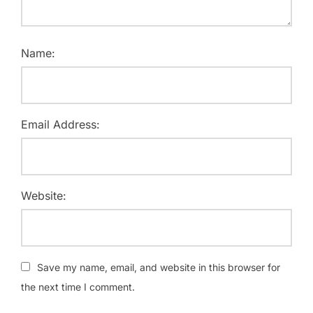
Name:
Email Address:
Website:
Save my name, email, and website in this browser for
the next time I comment.