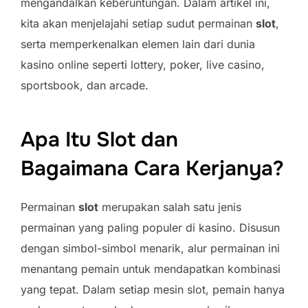
mengandalkan keberuntungan. Dalam artikel ini,
kita akan menjelajahi setiap sudut permainan
slot
,
serta memperkenalkan elemen lain dari dunia
kasino online seperti lottery, poker, live casino,
sportsbook, dan arcade.
Apa Itu Slot dan
Bagaimana Cara Kerjanya?
Permainan
slot
merupakan salah satu jenis
permainan yang paling populer di kasino. Disusun
dengan simbol-simbol menarik, alur permainan ini
menantang pemain untuk mendapatkan kombinasi
yang tepat. Dalam setiap mesin slot, pemain hanya