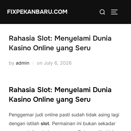
Skip
Search
FIXPEKANBARU.COM
to
TOGGLE
for:
content
Rahasia Slot: Menyelami Dunia
Kasino Online yang Seru
Posted
by
admin
on
July 6, 2026
on
Rahasia Slot: Menyelami Dunia
Kasino Online yang Seru
Penggemar judi online pasti sudah tidak asing lagi
dengan istilah
slot
. Permainan ini bukan sekadar