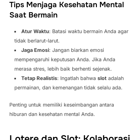
Tips Menjaga Kesehatan Mental
Saat Bermain
Atur Waktu
: Batasi waktu bermain Anda agar
tidak berlarut-larut.
Jaga Emosi
: Jangan biarkan emosi
mempengaruhi keputusan Anda. Jika Anda
merasa stres, lebih baik berhenti sejenak.
Tetap Realistis
: Ingatlah bahwa
slot
adalah
permainan, dan kemenangan tidak selalu ada.
Penting untuk memiliki keseimbangan antara
hiburan dan kesehatan mental Anda.
Lotere dan Slot: Kolaborasi