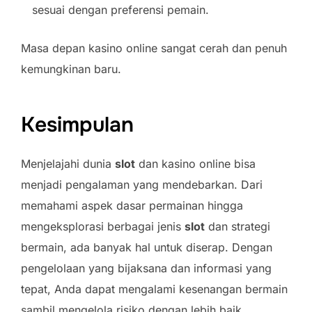
sesuai dengan preferensi pemain.
Masa depan kasino online sangat cerah dan penuh
kemungkinan baru.
Kesimpulan
Menjelajahi dunia
slot
dan kasino online bisa
menjadi pengalaman yang mendebarkan. Dari
memahami aspek dasar permainan hingga
mengeksplorasi berbagai jenis
slot
dan strategi
bermain, ada banyak hal untuk diserap. Dengan
pengelolaan yang bijaksana dan informasi yang
tepat, Anda dapat mengalami kesenangan bermain
sambil mengelola risiko dengan lebih baik.