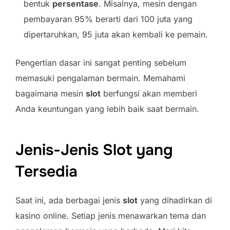
bentuk
persentase
. Misalnya, mesin dengan
pembayaran 95% berarti dari 100 juta yang
dipertaruhkan, 95 juta akan kembali ke pemain.
Pengertian dasar ini sangat penting sebelum
memasuki pengalaman bermain. Memahami
bagaimana mesin
slot
berfungsi akan memberi
Anda keuntungan yang lebih baik saat bermain.
Jenis-Jenis Slot yang
Tersedia
Saat ini, ada berbagai jenis
slot
yang dihadirkan di
kasino online. Setiap jenis menawarkan tema dan