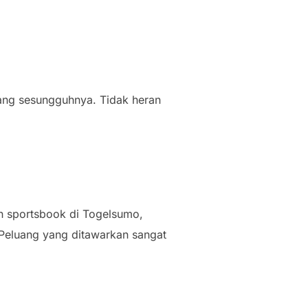
yang sesungguhnya. Tidak heran
an sportsbook di Togelsumo,
 Peluang yang ditawarkan sangat