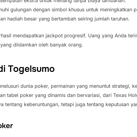
sempatan ekstra untuk menang tanpa biaya tambahan.
uhi gulungan dengan simbol khusus untuk meningkatkan 
n hadiah besar yang bertambah seiring jumlah taruhan.
rhasil mendapatkan jackpot progresif. Uang yang Anda ter
 yang diidamkan oleh banyak orang.
di Togelsumo
menelusuri dunia poker, permainan yang menuntut strategi, k
 tabel poker yang dinamis dan bervariasi, dari Texas Ho
a tentang keberuntungan, tetapi juga tentang keputusan ya
oker