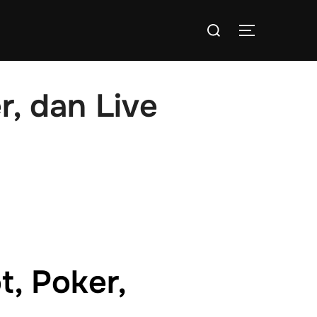
Search
TOGGLE S
for:
r, dan Live
, Poker,