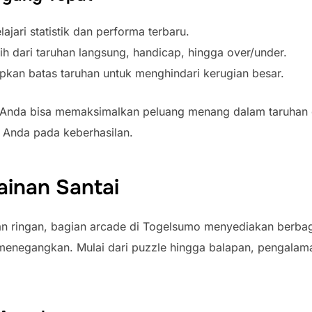
lajari statistik dan performa terbaru.
ih dari taruhan langsung, handicap, hingga over/under.
pkan batas taruhan untuk menghindari kerugian besar.
Anda bisa memaksimalkan peluang menang dalam taruhan o
Anda pada keberhasilan.
inan Santai
an ringan, bagian arcade di Togelsumo menyediakan berba
menegangkan. Mulai dari puzzle hingga balapan, pengalaman