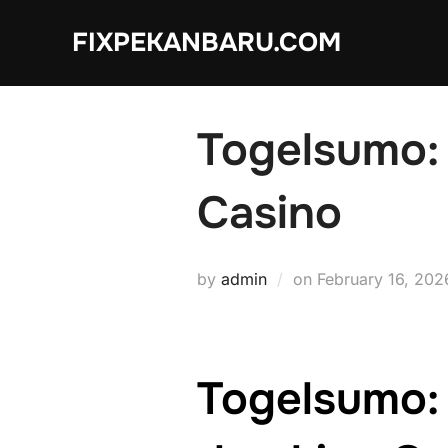
Skip
FIXPEKANBARU.COM
to
content
Togelsumo: 
Casino
Posted
by
admin
on
February 16, 202
on
Togelsumo: 