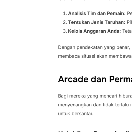
Analisis Tim dan Pemain:
Pe
Tentukan Jenis Taruhan:
Pil
Kelola Anggaran Anda:
Teta
Dengan pendekatan yang benar, 
membaca situasi akan membawa 
Arcade dan Perma
Bagi mereka yang mencari hibur
menyenangkan dan tidak terlalu 
untuk bersantai.